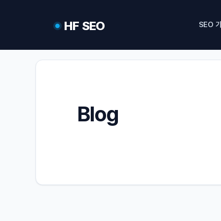
컨
텐
HF SEO
SEO 
츠
로
건
너
뛰
기
Blog