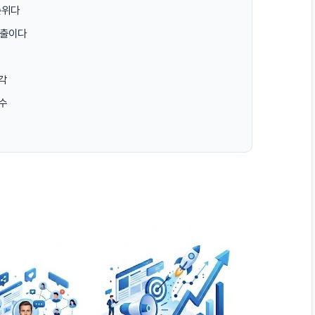
순위다
노출이다
각
수