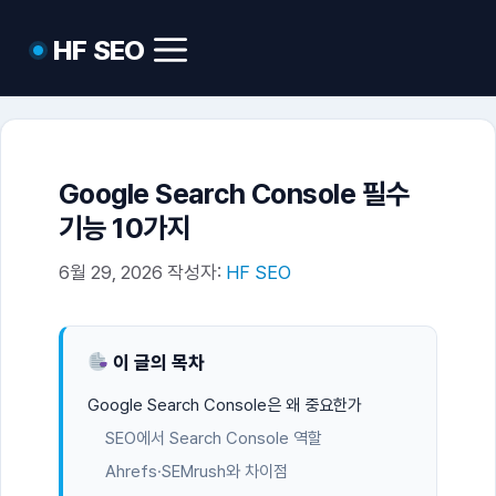
컨
HF SEO
텐
메
뉴
츠
로
건
너
Google Search Console 필수
뛰
기능 10가지
기
6월 29, 2026
작성자:
HF SEO
이 글의 목차
Google Search Console은 왜 중요한가
SEO에서 Search Console 역할
Ahrefs·SEMrush와 차이점