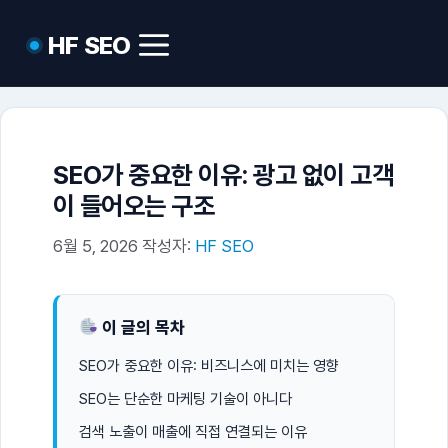
컨
HF SEO
텐
메
뉴
츠
로
건
너
SEO가 중요한 이유: 광고 없이 고객
뛰
이 들어오는 구조
기
6월 5, 2026
작성자:
HF SEO
이 글의 목차
SEO가 중요한 이유: 비즈니스에 미치는 영향
SEO는 단순한 마케팅 기술이 아니다
검색 노출이 매출에 직접 연결되는 이유